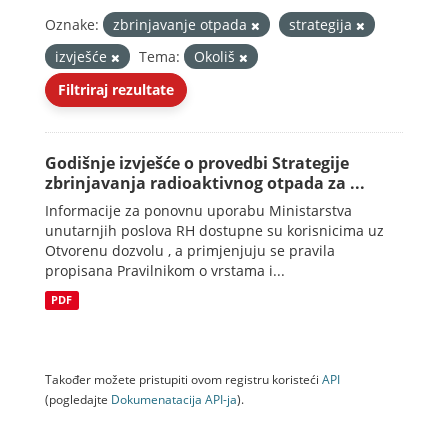
Oznake:
zbrinjavanje otpada
strategija
izvješće
Tema:
Okoliš
Filtriraj rezultate
Godišnje izvješće o provedbi Strategije
zbrinjavanja radioaktivnog otpada za ...
Informacije za ponovnu uporabu Ministarstva
unutarnjih poslova RH dostupne su korisnicima uz
Otvorenu dozvolu , a primjenjuju se pravila
propisana Pravilnikom o vrstama i...
PDF
Također možete pristupiti ovom registru koristeći
API
(pogledajte
Dokumenаtаcijа API-jа
).