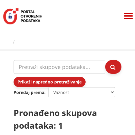
Preskoči
na
sadržaj
Skupovi podаtаkа
Prikaži napredno pretraživanje
Poredaj prema
Pronađeno skupova
podataka: 1