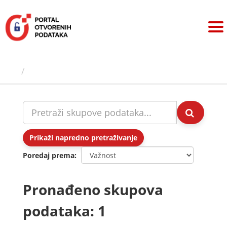
Preskoči
na
sadržaj
Skupovi podаtаkа
Prikaži napredno pretraživanje
Poredaj prema
Pronađeno skupova
podataka: 1