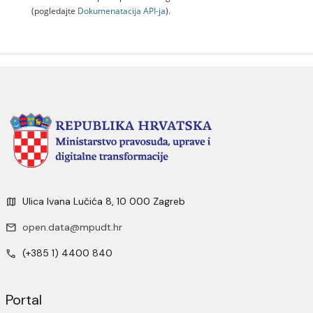
(pogledajte
Dokumenаtаcijа API-jа
).