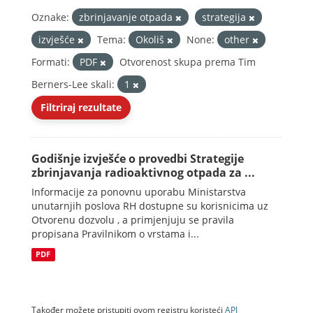
Oznake:
zbrinjavanje otpada
strategija
izvješće
Tema:
Okoliš
None:
other
Formati:
PDF
Otvorenost skupa prema Tim
Berners-Lee skali:
1
Filtriraj rezultate
Godišnje izvješće o provedbi Strategije
zbrinjavanja radioaktivnog otpada za ...
Informacije za ponovnu uporabu Ministarstva
unutarnjih poslova RH dostupne su korisnicima uz
Otvorenu dozvolu , a primjenjuju se pravila
propisana Pravilnikom o vrstama i...
PDF
Također možete pristupiti ovom registru koristeći
API