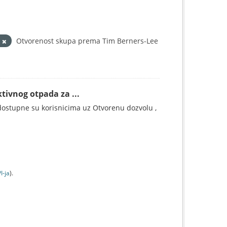
d
Otvorenost skupa prema Tim Berners-Lee
tivnog otpada za ...
ostupne su korisnicima uz Otvorenu dozvolu ,
I-jа
).