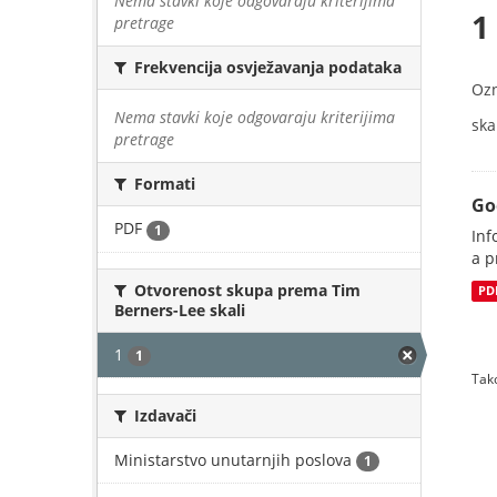
Nema stavki koje odgovaraju kriterijima
1
pretrage
Frekvencija osvježavanja podataka
Oz
Nema stavki koje odgovaraju kriterijima
skal
pretrage
Formati
Go
PDF
1
Inf
a p
Otvorenost skupa prema Tim
PD
Berners-Lee skali
1
1
Tako
Izdavači
Ministarstvo unutarnjih poslova
1