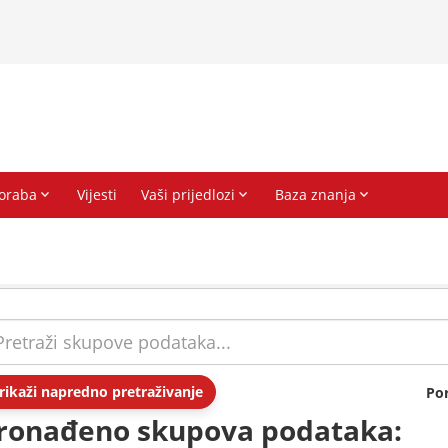
rikaži napredno pretraživanje
Po
ronađeno skupova podataka: