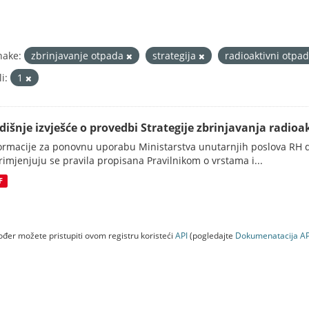
nake:
zbrinjavanje otpada
strategija
radioaktivni otpa
i:
1
dišnje izvješće o provedbi Strategije zbrinjavanja radioak
ormacije za ponovnu uporabu Ministarstva unutarnjih poslova RH d
rimjenjuju se pravila propisana Pravilnikom o vrstama i...
F
đer možete pristupiti ovom registru koristeći
API
(pogledajte
Dokumenаtаcijа AP