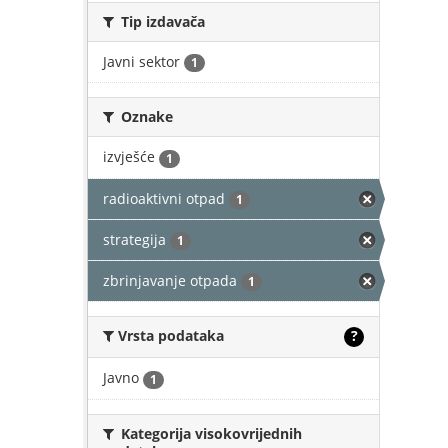
Tip izdavača
Javni sektor
1
Oznake
izvješće
1
radioaktivni otpad
1
strategija
1
zbrinjavanje otpada
1
Vrsta podataka
?
Javno
1
Kategorija visokovrijednih