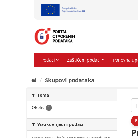
Preskoči
na
sadržaj
Skupovi podаtаkа
Tema
Okoliš
1
P
Visokovrijedni podaci
P