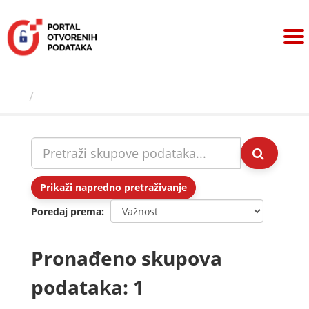
Preskoči
na
sadržaj
Skupovi podаtаkа
Prikaži napredno pretraživanje
Poredaj prema
Pronađeno skupova
podataka: 1