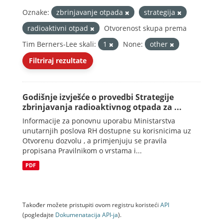
Oznake:
zbrinjavanje otpada
strategija
radioaktivni otpad
Otvorenost skupa prema
Tim Berners-Lee skali:
1
None:
other
Filtriraj rezultate
Godišnje izvješće o provedbi Strategije
zbrinjavanja radioaktivnog otpada za ...
Informacije za ponovnu uporabu Ministarstva
unutarnjih poslova RH dostupne su korisnicima uz
Otvorenu dozvolu , a primjenjuju se pravila
propisana Pravilnikom o vrstama i...
PDF
Također možete pristupiti ovom registru koristeći
API
(pogledajte
Dokumenаtаcijа API-jа
).