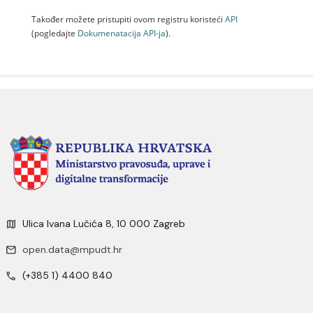
Također možete pristupiti ovom registru koristeći
API
(pogledajte
Dokumenаtаcijа API-jа
).