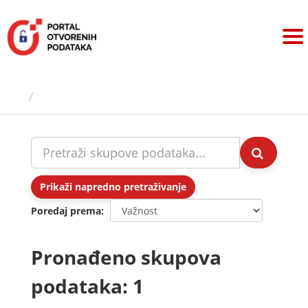
Preskoči
na
sadržaj
Skupovi podаtаkа
Prikaži napredno pretraživanje
Poredaj prema
Pronađeno skupova
podataka: 1