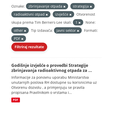
Oznake:
zbrinjavanje otpada
strategija
radioaktivni otpad
izvješće
Otvorenost
skupa prema Tim Berners-Lee skali:
1
None:
other
Tip Izdavača:
Javni sektor
Formati:
PDF
Filtriraj rezultate
Godišnje izvješće o provedbi Strategije
zbrinjavanja radioaktivnog otpada za ...
Informacije za ponovnu uporabu Ministarstva
unutarnjih poslova RH dostupne su korisnicima uz
Otvorenu dozvolu , a primjenjuju se pravila
propisana Pravilnikom o vrstama i...
PDF