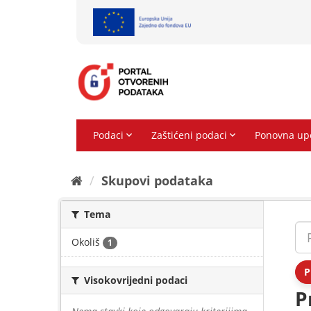
Preskoči
na
sadržaj
Skupovi podаtаkа
Tema
Okoliš
1
P
Visokovrijedni podaci
P