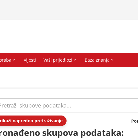
rikaži napredno pretraživanje
Po
ronađeno skupova podataka: