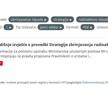
nake:
zbrinjavanje otpada
strategija
radioaktivni otpa
i:
1
Tip Izdavača:
Javni sektor
Formati:
PDF
Izdavač
dišnje izvješće o provedbi Strategije zbrinjavanja radioak
ormacije za ponovnu uporabu Ministarstva unutarnjih poslova RH d
rimjenjuju se pravila propisana Pravilnikom o vrstama i...
F
đer možete pristupiti ovom registru koristeći
API
(pogledajte
Dokumenаtаcijа AP