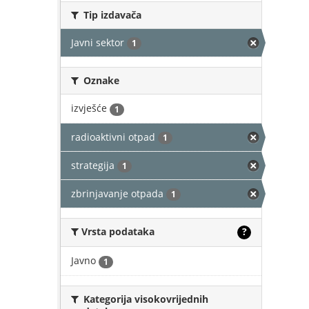
Tip izdavača
Javni sektor
1
Oznake
izvješće
1
radioaktivni otpad
1
strategija
1
zbrinjavanje otpada
1
Vrsta podataka
?
Javno
1
Kategorija visokovrijednih