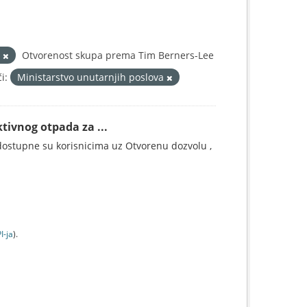
d
Otvorenost skupa prema Tim Berners-Lee
i:
Ministarstvo unutarnjih poslova
tivnog otpada za ...
ostupne su korisnicima uz Otvorenu dozvolu ,
I-jа
).