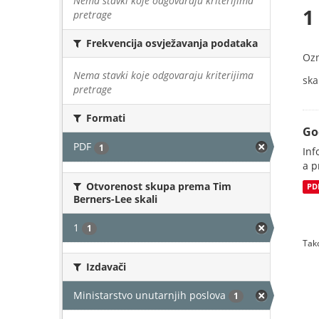
Nema stavki koje odgovaraju kriterijima
1
pretrage
Frekvencija osvježavanja podataka
Oz
Nema stavki koje odgovaraju kriterijima
skal
pretrage
Formati
Go
PDF
1
Inf
a p
Otvorenost skupa prema Tim
PD
Berners-Lee skali
1
1
Tako
Izdavači
Ministarstvo unutarnjih poslova
1