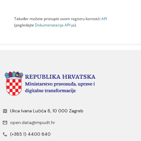
Također možete pristupiti ovom registru koristeći
API
(pogledajte
Dokumenаtаcijа API-jа
).