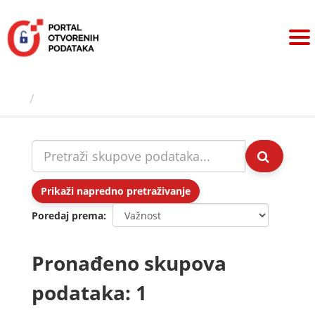
Preskoči
na
sadržaj
Skupovi podаtаkа
Prikaži napredno pretraživanje
Poredaj prema
Pronađeno skupova
podataka: 1