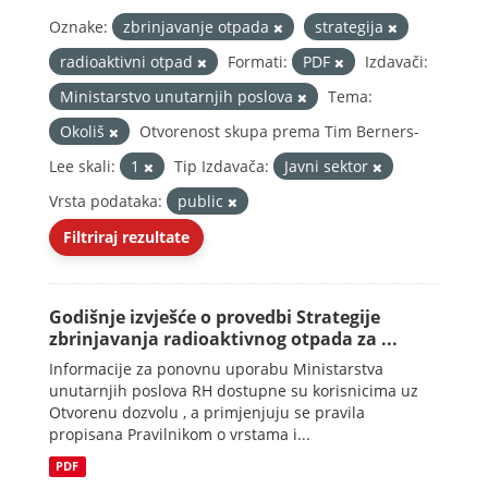
Oznake:
zbrinjavanje otpada
strategija
radioaktivni otpad
Formati:
PDF
Izdavači:
Ministarstvo unutarnjih poslova
Tema:
Okoliš
Otvorenost skupa prema Tim Berners-
Lee skali:
1
Tip Izdavača:
Javni sektor
Vrsta podataka:
public
Filtriraj rezultate
Godišnje izvješće o provedbi Strategije
zbrinjavanja radioaktivnog otpada za ...
Informacije za ponovnu uporabu Ministarstva
unutarnjih poslova RH dostupne su korisnicima uz
Otvorenu dozvolu , a primjenjuju se pravila
propisana Pravilnikom o vrstama i...
PDF