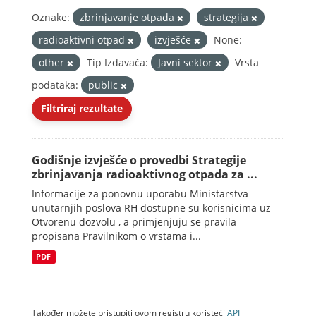
Oznake:
zbrinjavanje otpada
strategija
radioaktivni otpad
izvješće
None:
other
Tip Izdavača:
Javni sektor
Vrsta
podataka:
public
Filtriraj rezultate
Godišnje izvješće o provedbi Strategije
zbrinjavanja radioaktivnog otpada za ...
Informacije za ponovnu uporabu Ministarstva
unutarnjih poslova RH dostupne su korisnicima uz
Otvorenu dozvolu , a primjenjuju se pravila
propisana Pravilnikom o vrstama i...
PDF
Također možete pristupiti ovom registru koristeći
API