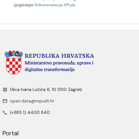
(pogledajte
Dokumenаtаcijа API-jа
).