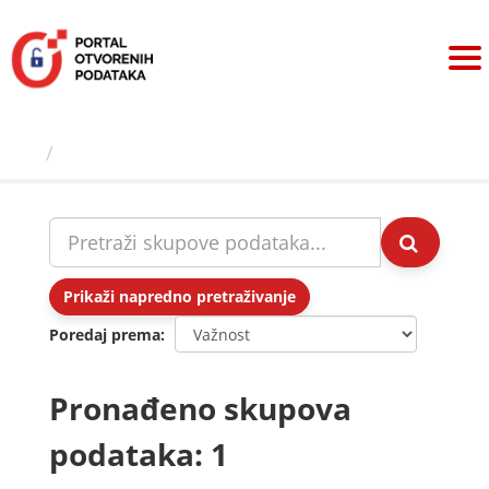
Preskoči
na
sadržaj
Skupovi podаtаkа
Prikaži napredno pretraživanje
Poredaj prema
Pronađeno skupova
podataka: 1