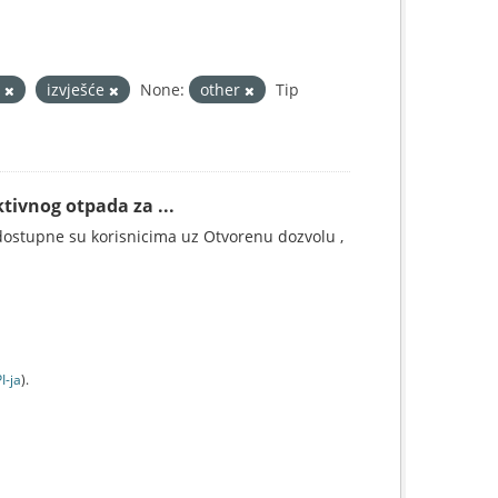
d
izvješće
None:
other
Tip
tivnog otpada za ...
ostupne su korisnicima uz Otvorenu dozvolu ,
I-jа
).