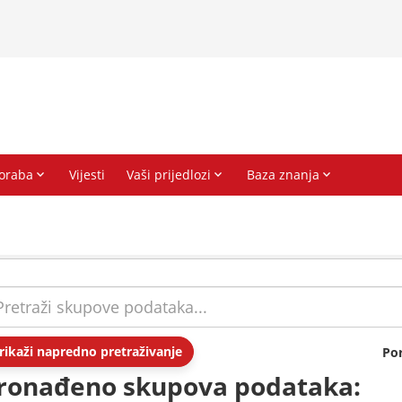
rikaži napredno pretraživanje
Po
ronađeno skupova podataka: