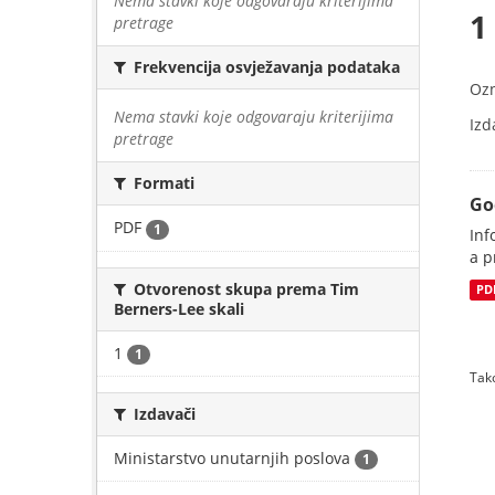
Nema stavki koje odgovaraju kriterijima
1
pretrage
Frekvencija osvježavanja podataka
Oz
Nema stavki koje odgovaraju kriterijima
Izd
pretrage
Formati
Go
PDF
1
Inf
a p
Otvorenost skupa prema Tim
PD
Berners-Lee skali
1
1
Tako
Izdavači
Ministarstvo unutarnjih poslova
1