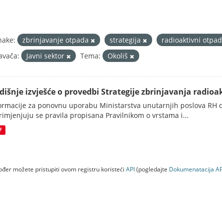
nake:
zbrinjavanje otpada
strategija
radioaktivni otpa
avača:
Javni sektor
Tema:
Okoliš
dišnje izvješće o provedbi Strategije zbrinjavanja radioak
ormacije za ponovnu uporabu Ministarstva unutarnjih poslova RH d
rimjenjuju se pravila propisana Pravilnikom o vrstama i...
F
đer možete pristupiti ovom registru koristeći
API
(pogledajte
Dokumenаtаcijа AP