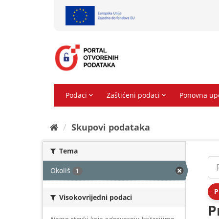
Preskoči
na
sadržaj
Skupovi podаtаkа
Tema
Okoliš
1
P
Visokovrijedni podaci
P