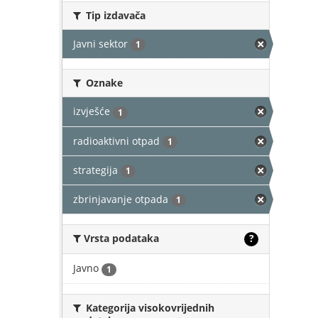
Tip izdavača
Javni sektor
1
Oznake
izvješće
1
radioaktivni otpad
1
strategija
1
zbrinjavanje otpada
1
Vrsta podataka
?
Javno
1
Kategorija visokovrijednih