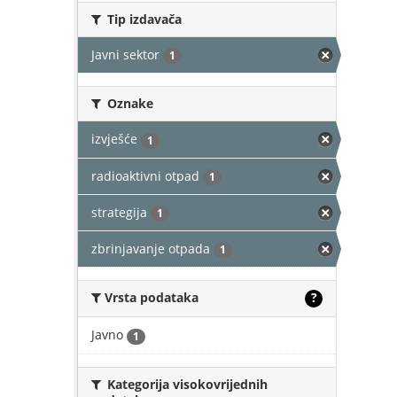
Tip izdavača
Javni sektor
1
Oznake
izvješće
1
radioaktivni otpad
1
strategija
1
zbrinjavanje otpada
1
Vrsta podataka
?
Javno
1
Kategorija visokovrijednih