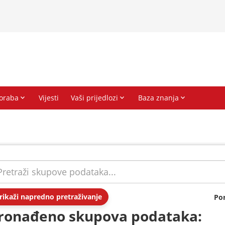
rikaži napredno pretraživanje
Po
ronađeno skupova podataka: