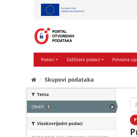
Preskoči
na
sadržaj
Skupovi podаtаkа
Tema
Okoliš
1
P
Visokovrijedni podaci
P