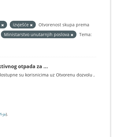
d
izvješće
Otvorenost skupa prema
Ministarstvo unutarnjih poslova
Tema:
tivnog otpada za ...
ostupne su korisnicima uz Otvorenu dozvolu ,
I-jа
).