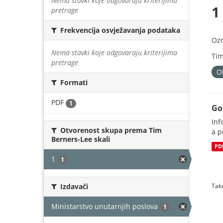
Nema stavki koje odgovaraju kriterijima
1
pretrage
Frekvencija osvježavanja podataka
Oz
Nema stavki koje odgovaraju kriterijima
Tim
pretrage
O
Formati
PDF
1
Go
Inf
Otvorenost skupa prema Tim
a p
Berners-Lee skali
PD
1
1
Izdavači
Tako
Ministarstvo unutarnjih poslova
1