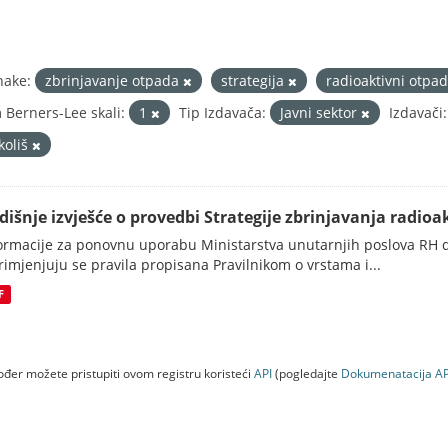
nake:
zbrinjavanje otpada
strategija
radioaktivni otpa
 Berners-Lee skali:
1
Tip Izdavača:
Javni sektor
Izdavači:
koliš
dišnje izvješće o provedbi Strategije zbrinjavanja radioak
ormacije za ponovnu uporabu Ministarstva unutarnjih poslova RH d
rimjenjuju se pravila propisana Pravilnikom o vrstama i...
F
đer možete pristupiti ovom registru koristeći
API
(pogledajte
Dokumenаtаcijа AP