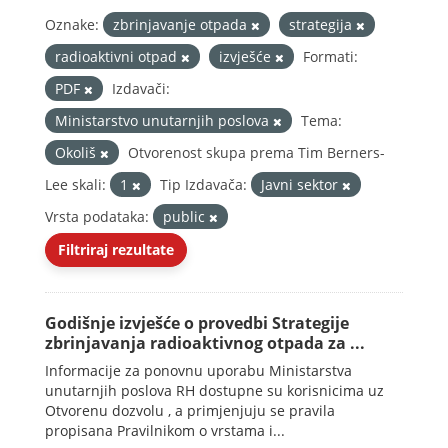
Oznake:
zbrinjavanje otpada
strategija
radioaktivni otpad
izvješće
Formati:
PDF
Izdavači:
Ministarstvo unutarnjih poslova
Tema:
Okoliš
Otvorenost skupa prema Tim Berners-
Lee skali:
1
Tip Izdavača:
Javni sektor
Vrsta podataka:
public
Filtriraj rezultate
Godišnje izvješće o provedbi Strategije
zbrinjavanja radioaktivnog otpada za ...
Informacije za ponovnu uporabu Ministarstva
unutarnjih poslova RH dostupne su korisnicima uz
Otvorenu dozvolu , a primjenjuju se pravila
propisana Pravilnikom o vrstama i...