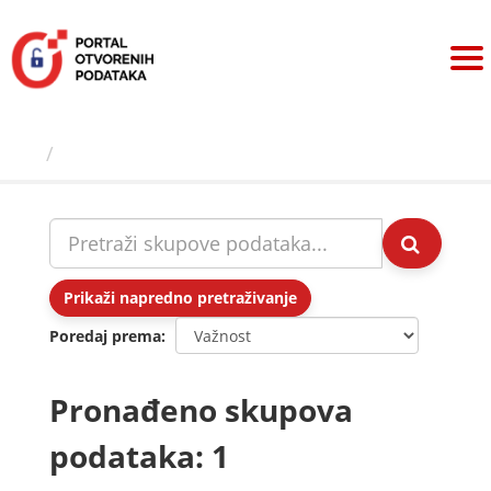
Preskoči
na
sadržaj
Skupovi podаtаkа
Prikaži napredno pretraživanje
Poredaj prema
Pronađeno skupova
podataka: 1