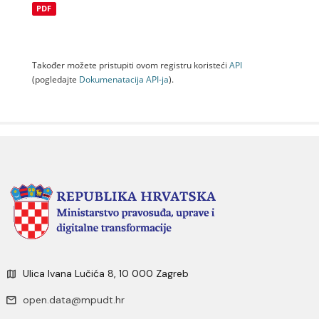
PDF
Također možete pristupiti ovom registru koristeći
API
(pogledajte
Dokumenаtаcijа API-jа
).