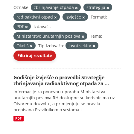
Oznake:
zbrinjavanje otpada
strategija
radioaktivni otpad
izvješće
Formati:
PDF
Izdavači:
Ministarstvo unutarnjih poslova
Tema:
Okoliš
Tip Izdavača:
Javni sektor
Filtriraj rezultate
Godišnje izvješće o provedbi Strategije
zbrinjavanja radioaktivnog otpada za ...
Informacije za ponovnu uporabu Ministarstva
unutarnjih poslova RH dostupne su korisnicima uz
Otvorenu dozvolu , a primjenjuju se pravila
propisana Pravilnikom o vrstama i...
PDF