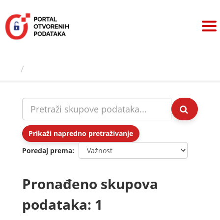
Preskoči
na
sadržaj
Skupovi podаtаkа
Prikaži napredno pretraživanje
Poredaj prema
Pronađeno skupova
podataka: 1