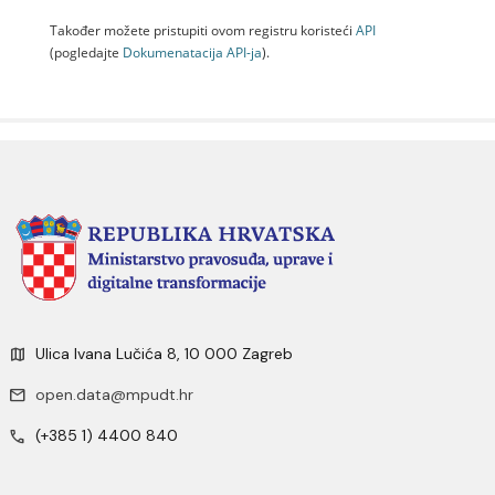
Također možete pristupiti ovom registru koristeći
API
(pogledajte
Dokumenаtаcijа API-jа
).