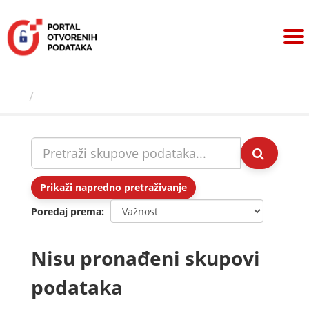
Preskoči
na
sadržaj
Skupovi podаtаkа
Prikaži napredno pretraživanje
Poredaj prema
Nisu pronađeni skupovi
podataka