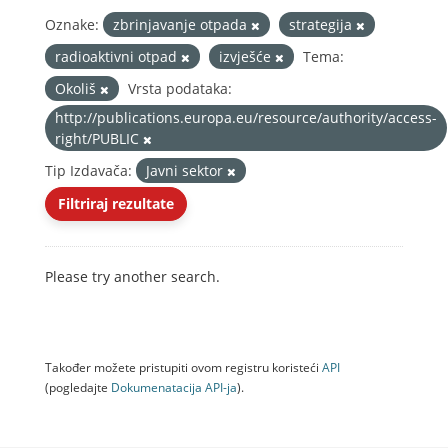
Oznake:
zbrinjavanje otpada
strategija
radioaktivni otpad
izvješće
Tema:
Okoliš
Vrsta podataka:
http://publications.europa.eu/resource/authority/access-
right/PUBLIC
Tip Izdavača:
Javni sektor
Filtriraj rezultate
Please try another search.
Također možete pristupiti ovom registru koristeći
API
(pogledajte
Dokumenаtаcijа API-jа
).