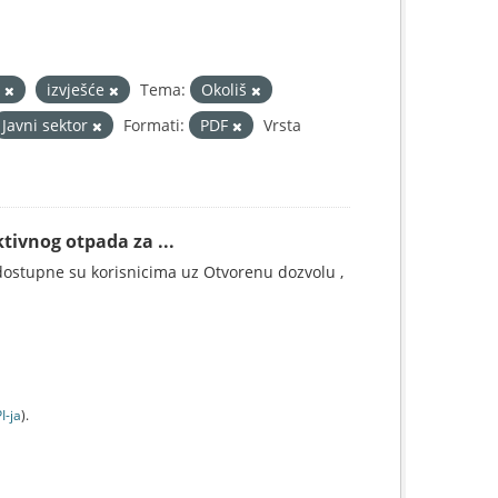
d
izvješće
Tema:
Okoliš
Javni sektor
Formati:
PDF
Vrsta
tivnog otpada za ...
ostupne su korisnicima uz Otvorenu dozvolu ,
I-jа
).