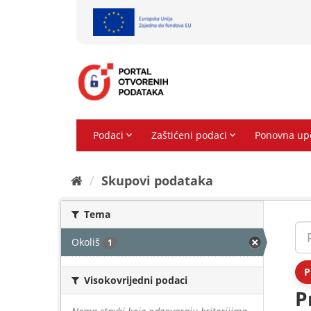
Preskoči
na
sadržaj
Skupovi podаtаkа
Tema
Okoliš
1
P
Visokovrijedni podaci
P