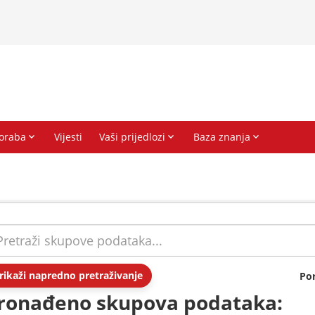
rikaži napredno pretraživanje
Po
ronađeno skupova podataka: