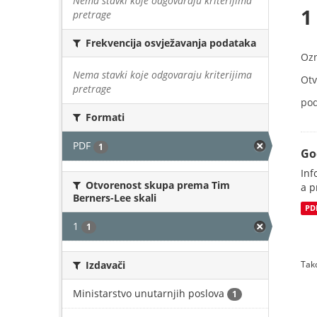
Nema stavki koje odgovaraju kriterijima
1
pretrage
Frekvencija osvježavanja podataka
Oz
Nema stavki koje odgovaraju kriterijima
Otv
pretrage
pod
Formati
PDF
1
Go
Inf
Otvorenost skupa prema Tim
a p
Berners-Lee skali
PD
1
1
Izdavači
Tako
Ministarstvo unutarnjih poslova
1