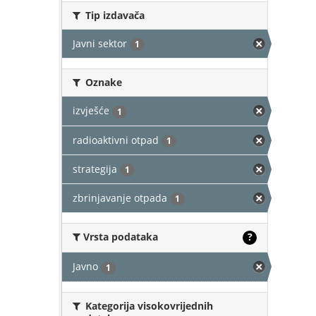
Tip izdavača
Javni sektor
1
Oznake
izvješće
1
radioaktivni otpad
1
strategija
1
zbrinjavanje otpada
1
Vrsta podataka
?
Javno
1
Kategorija visokovrijednih