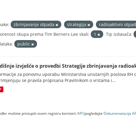
nake:
zbrinjavanje otpada
strategija
radioaktivni otpa
orenost skupa prema Tim Berners-Lee skali:
1
Tip Izdavača:
ataka:
public
dišnje izvješće o provedbi Strategije zbrinjavanja radioak
ormacije za ponovnu uporabu Ministarstva unutarnjih poslova RH d
rimjenjuju se pravila propisana Pravilnikom o vrstama i...
F
đer možete pristupiti ovom registru koristeći
API
(pogledajte
Dokumenаtаcijа AP