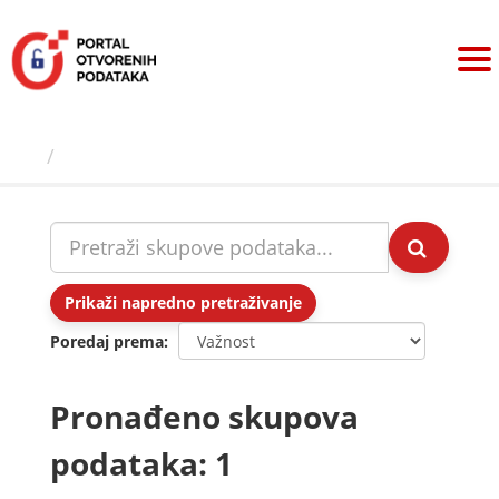
Preskoči
na
sadržaj
Skupovi podаtаkа
Prikaži napredno pretraživanje
Poredaj prema
Pronađeno skupova
podataka: 1