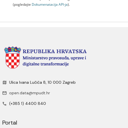
(pogledajte
Dokumenаtаcijа API-jа
).