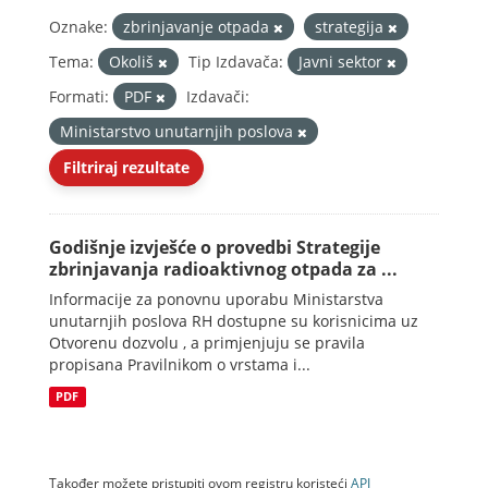
Oznake:
zbrinjavanje otpada
strategija
Tema:
Okoliš
Tip Izdavača:
Javni sektor
Formati:
PDF
Izdavači:
Ministarstvo unutarnjih poslova
Filtriraj rezultate
Godišnje izvješće o provedbi Strategije
zbrinjavanja radioaktivnog otpada za ...
Informacije za ponovnu uporabu Ministarstva
unutarnjih poslova RH dostupne su korisnicima uz
Otvorenu dozvolu , a primjenjuju se pravila
propisana Pravilnikom o vrstama i...
PDF
Također možete pristupiti ovom registru koristeći
API