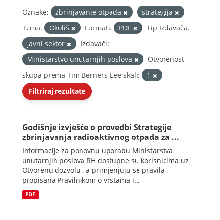
Oznake:
zbrinjavanje otpada
strategija
Tema:
Okoliš
Formati:
PDF
Tip Izdavača:
Javni sektor
Izdavači:
Ministarstvo unutarnjih poslova
Otvorenost
skupa prema Tim Berners-Lee skali:
1
Filtriraj rezultate
Godišnje izvješće o provedbi Strategije
zbrinjavanja radioaktivnog otpada za ...
Informacije za ponovnu uporabu Ministarstva
unutarnjih poslova RH dostupne su korisnicima uz
Otvorenu dozvolu , a primjenjuju se pravila
propisana Pravilnikom o vrstama i...
PDF