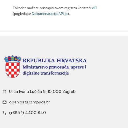
Također možete pristupiti ovom registru koristeći
API
(pogledajte
Dokumenаtаcijа API-jа
).