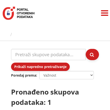
Preskoči
na
sadržaj
Skupovi podаtаkа
Prikaži napredno pretraživanje
Poredaj prema
Pronađeno skupova
podataka: 1