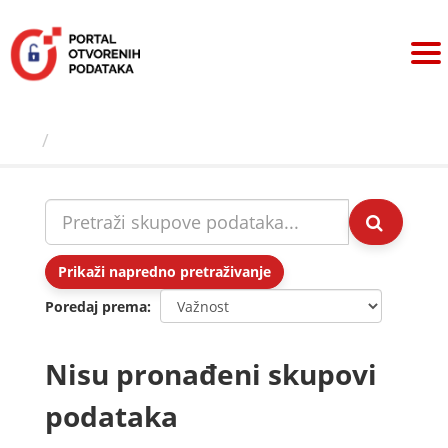
Preskoči
na
sadržaj
Skupovi podаtаkа
Prikaži napredno pretraživanje
Poredaj prema
Nisu pronađeni skupovi
podataka