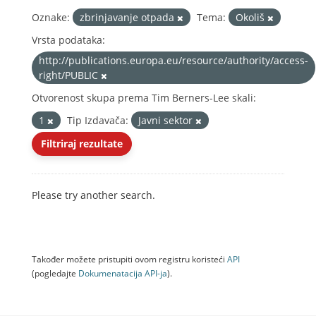
Oznake:
zbrinjavanje otpada
Tema:
Okoliš
Vrsta podataka:
http://publications.europa.eu/resource/authority/access-
right/PUBLIC
Otvorenost skupa prema Tim Berners-Lee skali:
1
Tip Izdavača:
Javni sektor
Filtriraj rezultate
Please try another search.
Također možete pristupiti ovom registru koristeći
API
(pogledajte
Dokumenаtаcijа API-jа
).