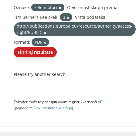
Oznake:
zeleni otoci
Otvorenost skupa prema
Tim Berners-Lee skali:
3
Vrsta podataka:
http://publications.europa.eu/resource/authority/access-
right/PUBLIC
Formati:
PDF
Filtriraj rezultate
Please try another search.
Također možete pristupiti ovom registru koristeći
API
(pogledajte
Dokumenаtаcijа API-jа
).