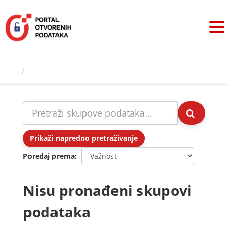
Preskoči
na
sadržaj
Skupovi podаtаkа
Prikaži napredno pretraživanje
Poredaj prema
Nisu pronađeni skupovi
podataka