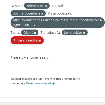
Oznake:
zeleni otoci
Izdavači:
opcina-posedarje
Vrsta podataka:
http://publications.europa.eu/resource/authority/access-
right/PUBLIC
Tema:
Okoliš
Tip Izdavača:
Javni sektor
Filtriraj rezultate
Please try another search.
Također možete pristupiti ovom registru koristeći
API
(pogledajte
Dokumenаtаcijа API-jа
).