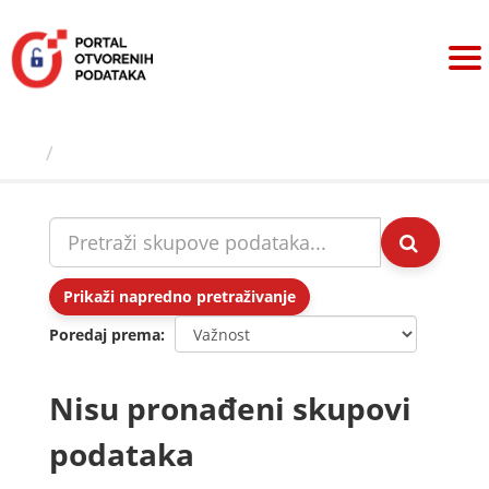
Preskoči
na
sadržaj
Skupovi podаtаkа
Prikaži napredno pretraživanje
Poredaj prema
Nisu pronađeni skupovi
podataka