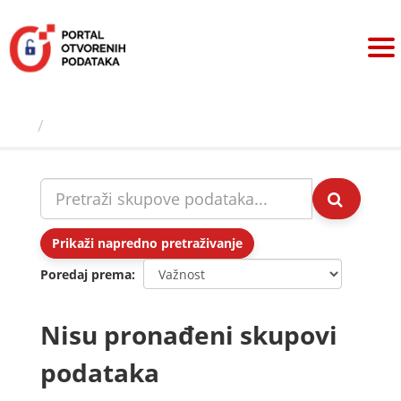
Preskoči
na
sadržaj
Skupovi podаtаkа
Prikaži napredno pretraživanje
Poredaj prema
Nisu pronađeni skupovi
podataka