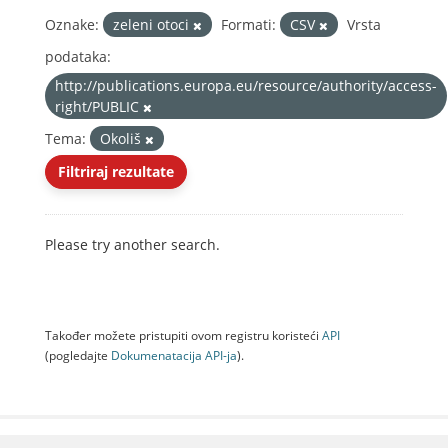
Oznake:
zeleni otoci
Formati:
CSV
Vrsta
podataka:
http://publications.europa.eu/resource/authority/access-
right/PUBLIC
Tema:
Okoliš
Filtriraj rezultate
Please try another search.
Također možete pristupiti ovom registru koristeći
API
(pogledajte
Dokumenаtаcijа API-jа
).