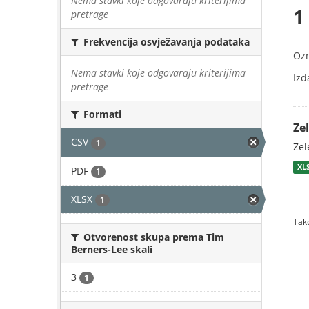
Nema stavki koje odgovaraju kriterijima
1
pretrage
Frekvencija osvježavanja podataka
Oz
Nema stavki koje odgovaraju kriterijima
Izd
pretrage
Formati
Zel
CSV
1
Zel
XL
PDF
1
XLSX
1
Tako
Otvorenost skupa prema Tim
Berners-Lee skali
3
1