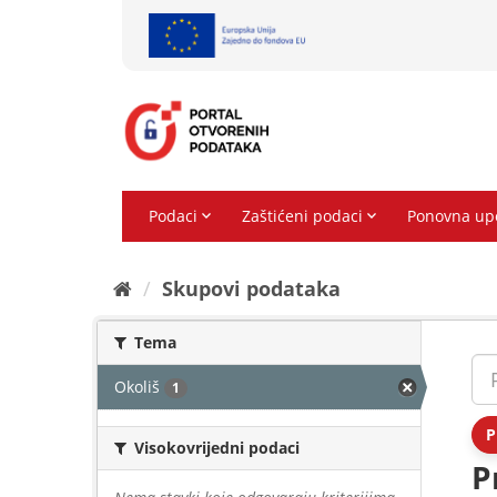
Preskoči
na
sadržaj
Skupovi podаtаkа
Tema
Okoliš
1
P
Visokovrijedni podaci
P