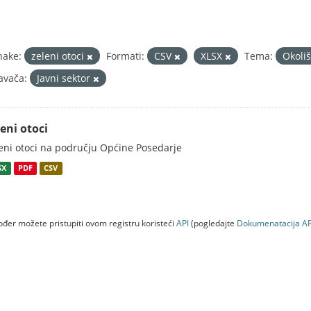
nake:
zeleni otoci
Formati:
CSV
XLSX
Tema:
Okoli
avača:
Javni sektor
eni otoci
eni otoci na području Općine Posedarje
SX
PDF
CSV
đer možete pristupiti ovom registru koristeći
API
(pogledajte
Dokumenаtаcijа AP