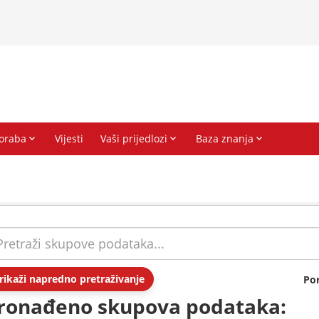
rikaži napredno pretraživanje
Po
ronađeno skupova podataka: