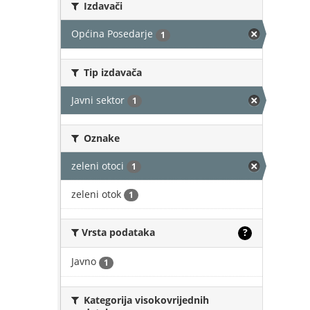
Izdavači
Općina Posedarje
1
Tip izdavača
Javni sektor
1
Oznake
zeleni otoci
1
zeleni otok
1
Vrsta podataka
?
Javno
1
Kategorija visokovrijednih