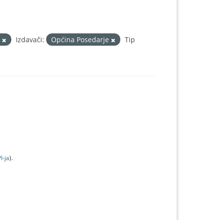
š
Izdavači:
Općina Posedarje
Tip
I-jа
).