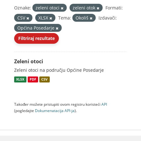
Oznake:
zeleni otoci
zeleni otok
Formati:
CSV
XLSX
Tema:
Okoliš
Izdavači:
Općina Posedarje
Filtriraj rezultate
Zeleni otoci
Zeleni otoci na području Općine Posedarje
XLSX
PDF
CSV
Također možete pristupiti ovom registru koristeći
API
(pogledajte
Dokumenаtаcijа API-jа
).