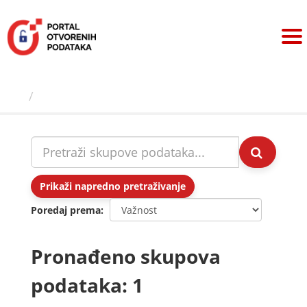
Preskoči
na
sadržaj
Skupovi podаtаkа
Prikaži napredno pretraživanje
Poredaj prema
Pronađeno skupova
podataka: 1