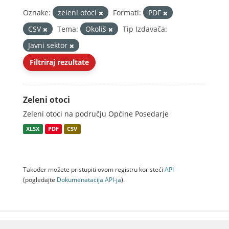
Oznake:
zeleni otoci
Formati:
PDF
CSV
Tema:
Okoliš
Tip Izdavača:
Javni sektor
Filtriraj rezultate
Zeleni otoci
Zeleni otoci na području Općine Posedarje
XLSX
PDF
CSV
Također možete pristupiti ovom registru koristeći
API
(pogledajte
Dokumenаtаcijа API-jа
).