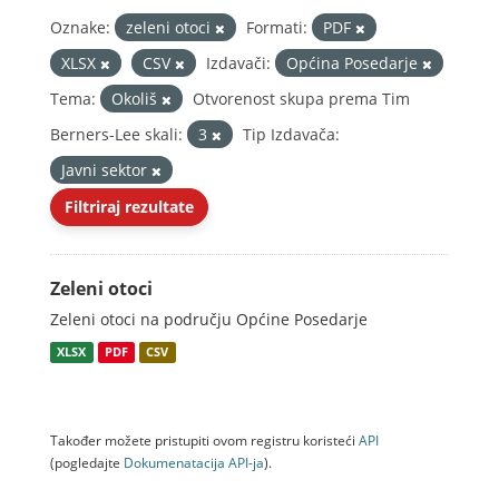
Oznake:
zeleni otoci
Formati:
PDF
XLSX
CSV
Izdavači:
Općina Posedarje
Tema:
Okoliš
Otvorenost skupa prema Tim
Berners-Lee skali:
3
Tip Izdavača:
Javni sektor
Filtriraj rezultate
Zeleni otoci
Zeleni otoci na području Općine Posedarje
XLSX
PDF
CSV
Također možete pristupiti ovom registru koristeći
API
(pogledajte
Dokumenаtаcijа API-jа
).