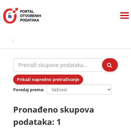
Preskoči
na
sadržaj
Skupovi podаtаkа
Prikaži napredno pretraživanje
Poredaj prema
Pronađeno skupova
podataka: 1