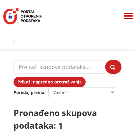
Preskoči
na
sadržaj
Skupovi podаtаkа
Prikaži napredno pretraživanje
Poredaj prema
Pronađeno skupova
podataka: 1