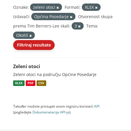
Oznake:
zeleni otoci
Formati:
XLSX
Izdavači:
Općina Posedarje
Otvorenost skupa
prema Tim Berners-Lee skali:
3
Tema:
Okoliš
Filtriraj rezultate
Zeleni otoci
Zeleni otoci na području Općine Posedarje
XLSX
PDF
CSV
Također možete pristupiti ovom registru koristeći
API
(pogledajte
Dokumenаtаcijа API-jа
).