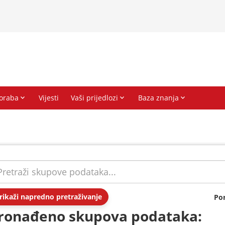
rikaži napredno pretraživanje
Po
ronađeno skupova podataka: