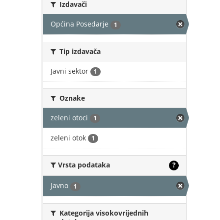
Izdavači
Općina Posedarje
1
Tip izdavača
Javni sektor
1
Oznake
zeleni otoci
1
zeleni otok
1
Vrsta podataka
?
Javno
1
Kategorija visokovrijednih