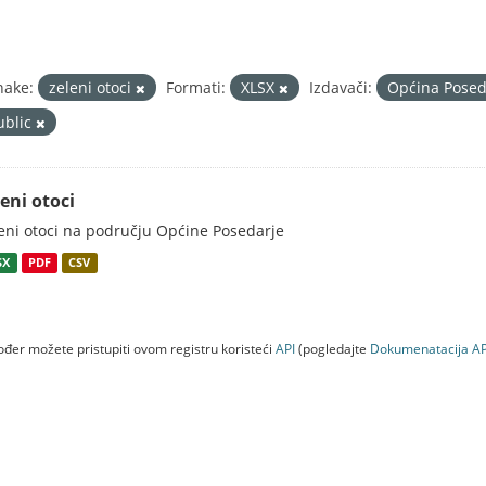
nake:
zeleni otoci
Formati:
XLSX
Izdavači:
Općina Pose
ublic
eni otoci
eni otoci na području Općine Posedarje
SX
PDF
CSV
đer možete pristupiti ovom registru koristeći
API
(pogledajte
Dokumenаtаcijа AP