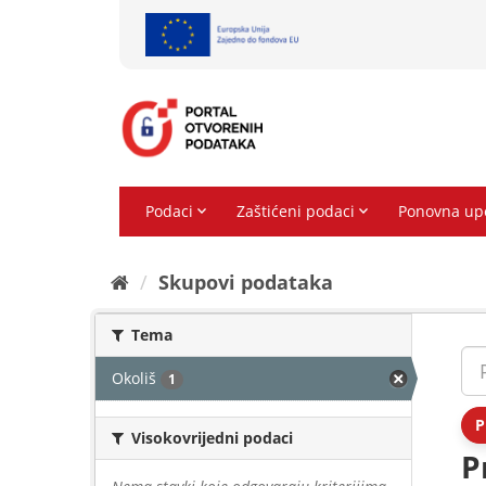
Preskoči
na
sadržaj
Skupovi podаtаkа
Tema
Okoliš
1
P
Visokovrijedni podaci
P