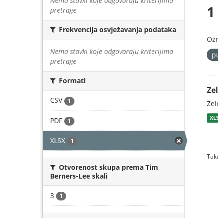
Nema stavki koje odgovaraju kriterijima
1
pretrage
Frekvencija osvježavanja podataka
Oz
Nema stavki koje odgovaraju kriterijima
p
pretrage
Formati
Zel
CSV
1
Zel
XL
PDF
1
XLSX
1
Tako
Otvorenost skupa prema Tim
Berners-Lee skali
3
1