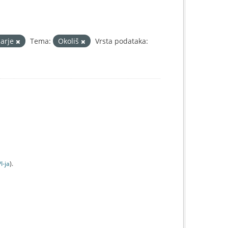
darje
Tema:
Okoliš
Vrsta podataka:
I-jа
).