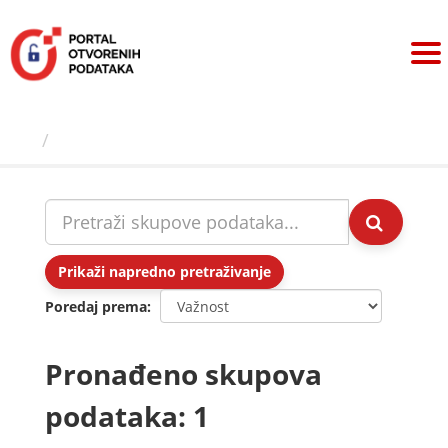
Preskoči
na
sadržaj
Skupovi podаtаkа
Prikaži napredno pretraživanje
Poredaj prema
Pronađeno skupova
podataka: 1