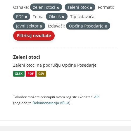
Oznake:
zeleni otoci
zeleni otok
Formati:
PDF
Tema:
Okoliš
Tip Izdavača:
Javni sektor
Izdavači:
Općina Posedarje
Filtriraj rezultate
Zeleni otoci
Zeleni otoci na području Općine Posedarje
XLSX
PDF
CSV
Također možete pristupiti ovom registru koristeći
API
(pogledajte
Dokumenаtаcijа API-jа
).