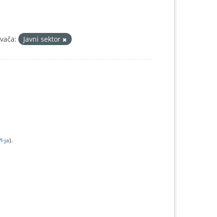
avača:
Javni sektor
I-jа
).