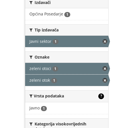
Izdavači
Općina Posedarje
1
Tip izdavača
Javni sektor
1
Oznake
zeleni otoci
1
zeleni otok
1
Vrsta podataka
?
Javno
1
Kategorija visokovrijednih