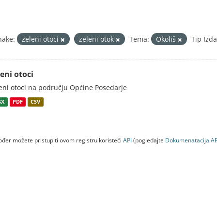
nake:
zeleni otoci
zeleni otok
Tema:
Okoliš
Tip Izd
eni otoci
eni otoci na području Općine Posedarje
SX
PDF
CSV
đer možete pristupiti ovom registru koristeći
API
(pogledajte
Dokumenаtаcijа AP