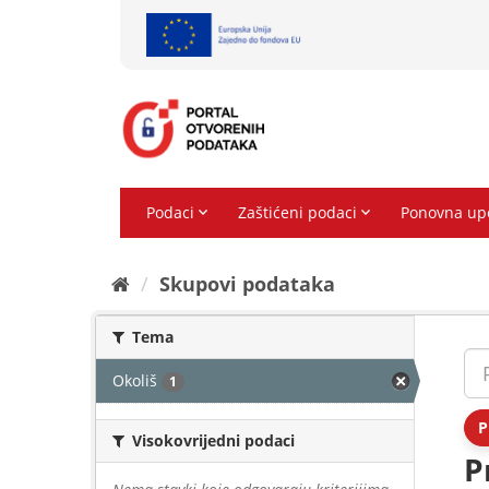
Preskoči
na
sadržaj
Skupovi podаtаkа
Tema
Okoliš
1
P
Visokovrijedni podaci
P