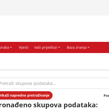
rikaži napredno pretraživanje
Po
ronađeno skupova podataka: