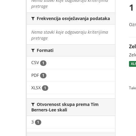
Nema stavki koje odgovaraju kriterijima
1
pretrage
Frekvencija osvježavanja podataka
Oz
Nema stavki koje odgovaraju kriterijima
pretrage
Zel
Formati
Zel
CSV
1
XL
PDF
1
XLSX
1
Tako
Otvorenost skupa prema Tim
Berners-Lee skali
3
1