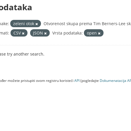
odataka
nake:
zeleni otok
Otvorenost skupa prema Tim Berners-Lee ska
mati:
CSV
JSON
Vrsta podataka:
open
ase try another search.
đer možete pristupiti ovom registru koristeći
API
(pogledajte
Dokumenаtаcijа AP