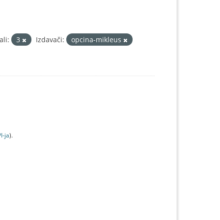
li:
3
Izdavači:
opcina-mikleus
I-jа
).