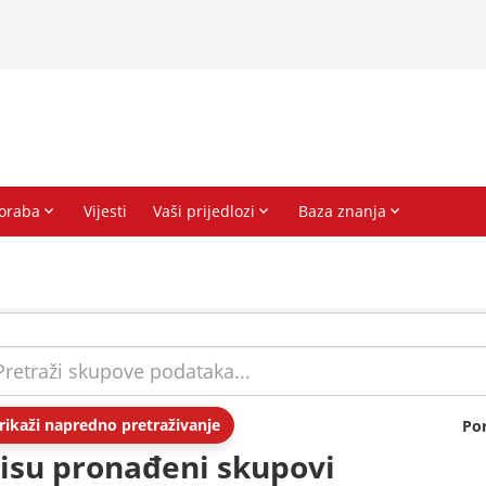
rikaži napredno pretraživanje
Po
isu pronađeni skupovi