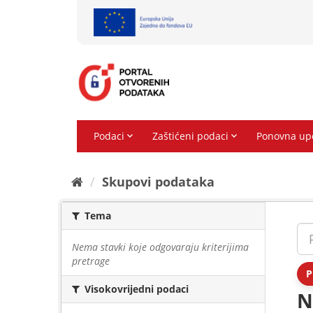
Preskoči
na
sadržaj
Skupovi podаtаkа
Tema
Nema stavki koje odgovaraju kriterijima
pretrage
P
Visokovrijedni podaci
N