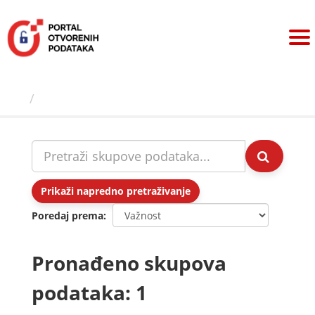
Preskoči
na
sadržaj
Skupovi podаtаkа
Prikaži napredno pretraživanje
Poredaj prema
Pronađeno skupova
podataka: 1