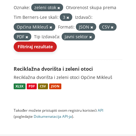
Oznake:
zeleni otok
Otvorenost skupa prema
Tim Berners-Lee skali:
3
Izdavači:
Općina Mikleuš
Formati:
JSON
CSV
PDF
Tip Izdavača:
Javni sektor
Filtriraj rezultate
Reciklažna dvorišta i zeleni otoci
Reciklažna dvorišta i zeleni otoci Općine Mikleuš
XLSX
PDF
CSV
JSON
Također možete pristupiti ovom registru koristeći
API
(pogledajte
Dokumenаtаcijа API-jа
).