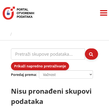
Preskoči
na
sadržaj
Skupovi podаtаkа
Prikaži napredno pretraživanje
Poredaj prema
Nisu pronađeni skupovi
podataka