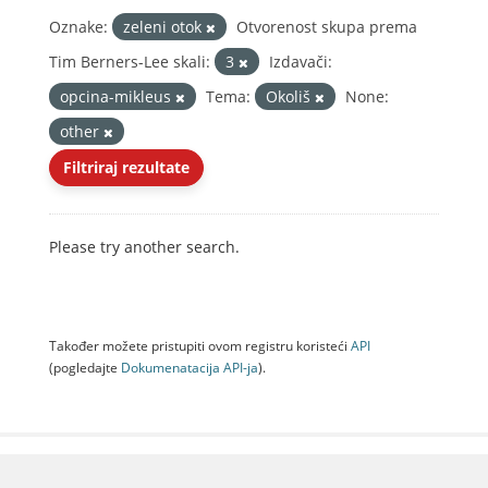
Oznake:
zeleni otok
Otvorenost skupa prema
Tim Berners-Lee skali:
3
Izdavači:
opcina-mikleus
Tema:
Okoliš
None:
other
Filtriraj rezultate
Please try another search.
Također možete pristupiti ovom registru koristeći
API
(pogledajte
Dokumenаtаcijа API-jа
).