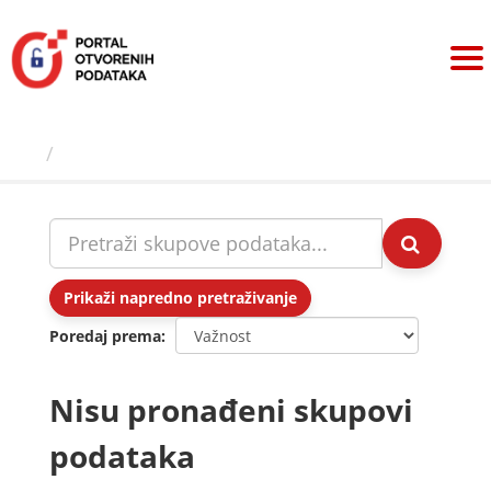
Preskoči
na
sadržaj
Skupovi podаtаkа
Prikaži napredno pretraživanje
Poredaj prema
Nisu pronađeni skupovi
podataka