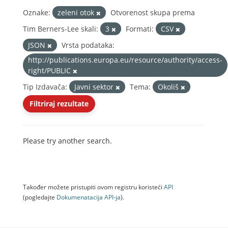
Oznake:
zeleni otok
Otvorenost skupa prema
Tim Berners-Lee skali:
3
Formati:
CSV
JSON
Vrsta podataka:
http://publications.europa.eu/resource/authority/access-
right/PUBLIC
Tip Izdavača:
Javni sektor
Tema:
Okoliš
Filtriraj rezultate
Please try another search.
Također možete pristupiti ovom registru koristeći
API
(pogledajte
Dokumenаtаcijа API-jа
).