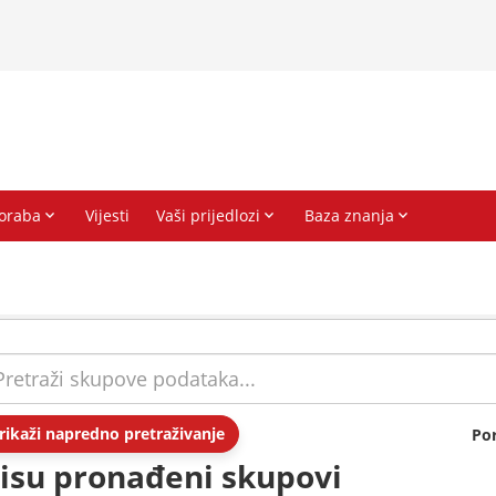
rikaži napredno pretraživanje
Po
isu pronađeni skupovi