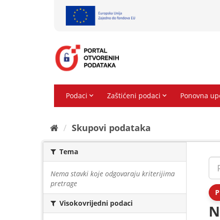
Preskoči
na
sadržaj
Skupovi podаtаkа
Tema
Nema stavki koje odgovaraju kriterijima
pretrage
P
Visokovrijedni podaci
N