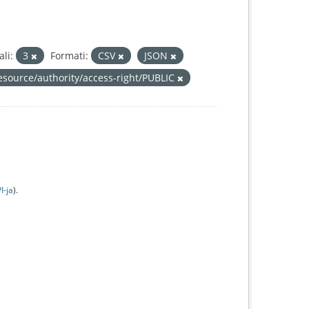
li:
3
Formati:
CSV
JSON
resource/authority/access-right/PUBLIC
I-jа
).