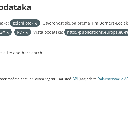
odataka
nake:
zeleni otok
Otvorenost skupa prema Tim Berners-Lee ska
LSX
PDF
Vrsta podataka:
http://publications.europa.eu/
ase try another search.
đer možete pristupiti ovom registru koristeći
API
(pogledajte
Dokumenаtаcijа AP