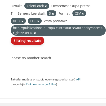
Oznake:
zeleni otok
Otvorenost skupa prema
Tim Berners-Lee skali:
3
Formati:
CSV
XLSX
PDF
Vrsta podataka:
http://publications.europa.eu/resource/authority/access-
right/PUBLIC
Filtriraj rezultate
Please try another search.
Također možete pristupiti ovom registru koristeći
API
(pogledajte
Dokumenаtаcijа API-jа
).