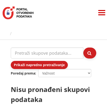
Preskoči
na
sadržaj
Skupovi podаtаkа
Prikaži napredno pretraživanje
Poredaj prema
Nisu pronađeni skupovi
podataka