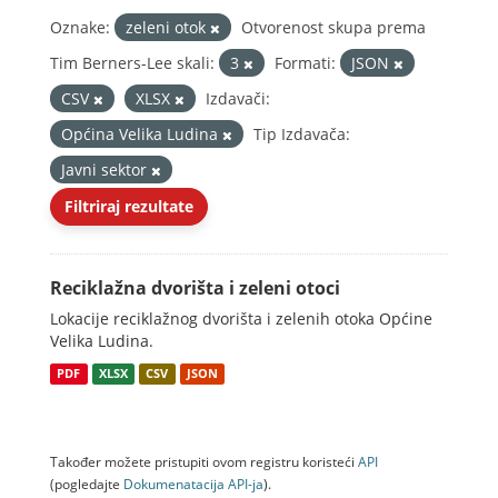
Oznake:
zeleni otok
Otvorenost skupa prema
Tim Berners-Lee skali:
3
Formati:
JSON
CSV
XLSX
Izdavači:
Općina Velika Ludina
Tip Izdavača:
Javni sektor
Filtriraj rezultate
Reciklažna dvorišta i zeleni otoci
Lokacije reciklažnog dvorišta i zelenih otoka Općine
Velika Ludina.
PDF
XLSX
CSV
JSON
Također možete pristupiti ovom registru koristeći
API
(pogledajte
Dokumenаtаcijа API-jа
).