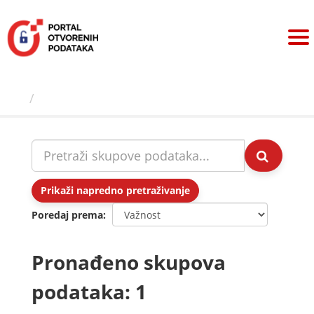
Preskoči
na
sadržaj
Skupovi podаtаkа
Prikaži napredno pretraživanje
Poredaj prema
Pronađeno skupova
podataka: 1