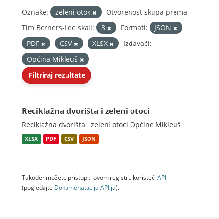
Oznake:
zeleni otok
Otvorenost skupa prema
Tim Berners-Lee skali:
3
Formati:
JSON
PDF
CSV
XLSX
Izdavači:
Općina Mikleuš
Filtriraj rezultate
Reciklažna dvorišta i zeleni otoci
Reciklažna dvorišta i zeleni otoci Općine Mikleuš
XLSX
PDF
CSV
JSON
Također možete pristupiti ovom registru koristeći
API
(pogledajte
Dokumenаtаcijа API-jа
).