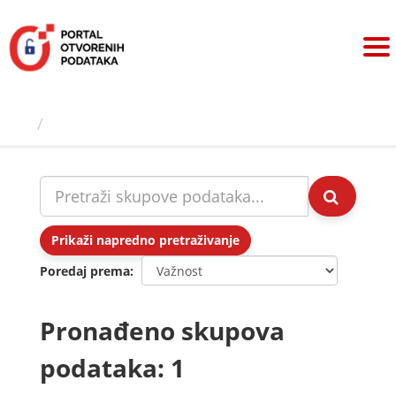
Preskoči
na
sadržaj
Skupovi podаtаkа
Prikaži napredno pretraživanje
Poredaj prema
Pronađeno skupova
podataka: 1