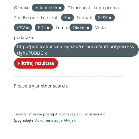
Oznake:
zeleni otok
Otvorenost skupa prema
Tim Berners-Lee skali:
3
Formati:
XLSX
CSV
PDF
Tema:
Okoliš
Vrsta
podataka:
http://publications.europa.eu/resource/authority/access-
right/PUBLIC
Filtriraj rezultate
Please try another search.
Također možete pristupiti ovom registru koristeći
API
(pogledajte
Dokumenаtаcijа API-jа
).