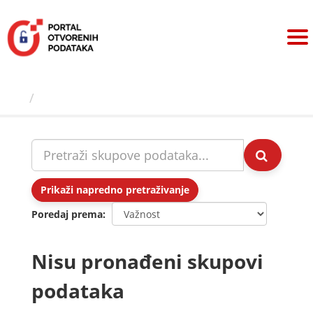
Preskoči
na
sadržaj
Skupovi podаtаkа
Prikaži napredno pretraživanje
Poredaj prema
Nisu pronađeni skupovi
podataka