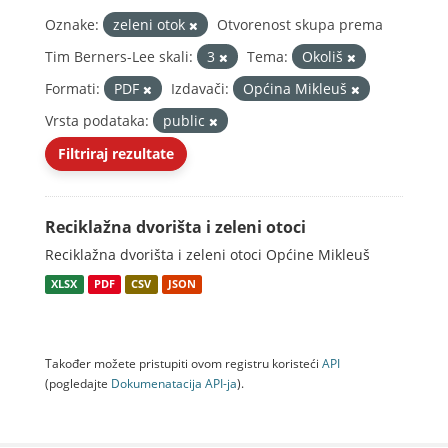
Oznake:
zeleni otok
Otvorenost skupa prema
Tim Berners-Lee skali:
3
Tema:
Okoliš
Formati:
PDF
Izdavači:
Općina Mikleuš
Vrsta podataka:
public
Filtriraj rezultate
Reciklažna dvorišta i zeleni otoci
Reciklažna dvorišta i zeleni otoci Općine Mikleuš
XLSX
PDF
CSV
JSON
Također možete pristupiti ovom registru koristeći
API
(pogledajte
Dokumenаtаcijа API-jа
).