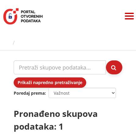
Preskoči
na
sadržaj
Skupovi podаtаkа
Prikaži napredno pretraživanje
Poredaj prema
Pronađeno skupova
podataka: 1