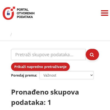
Preskoči
na
sadržaj
Skupovi podаtаkа
Prikaži napredno pretraživanje
Poredaj prema
Pronađeno skupova
podataka: 1