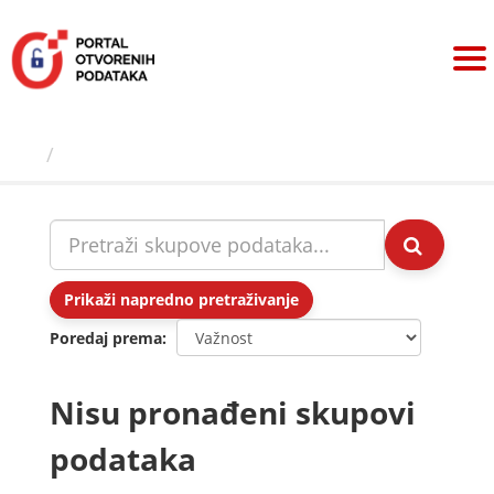
Preskoči
na
sadržaj
Skupovi podаtаkа
Prikaži napredno pretraživanje
Poredaj prema
Nisu pronađeni skupovi
podataka