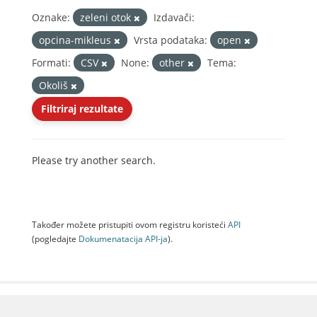
Oznake:
zeleni otok
Izdavači:
opcina-mikleus
Vrsta podataka:
open
Formati:
CSV
None:
other
Tema:
Okoliš
Filtriraj rezultate
Please try another search.
Također možete pristupiti ovom registru koristeći
API
(pogledajte
Dokumenаtаcijа API-jа
).