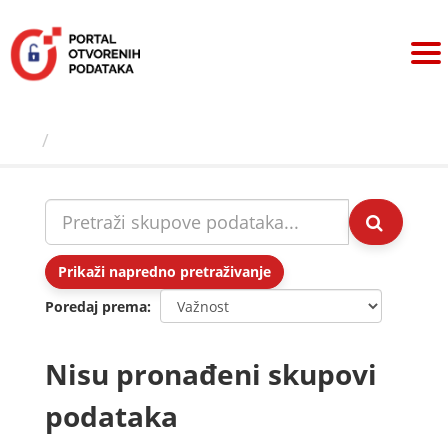
Preskoči
na
sadržaj
Skupovi podаtаkа
Prikaži napredno pretraživanje
Poredaj prema
Nisu pronađeni skupovi
podataka