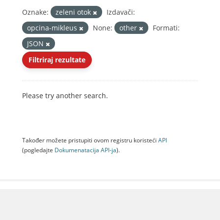
Oznake:
zeleni otok
Izdavači:
opcina-mikleus
None:
other
Formati:
JSON
Filtriraj rezultate
Please try another search.
Također možete pristupiti ovom registru koristeći
API
(pogledajte
Dokumenаtаcijа API-jа
).