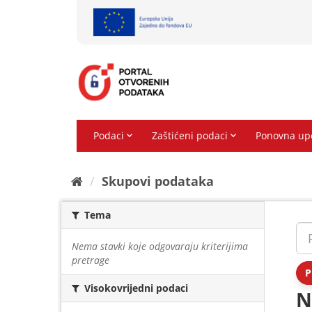
Preskoči
na
sadržaj
Skupovi podаtаkа
Tema
Nema stavki koje odgovaraju kriterijima
pretrage
P
Visokovrijedni podaci
N