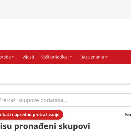
rikaži napredno pretraživanje
Po
isu pronađeni skupovi