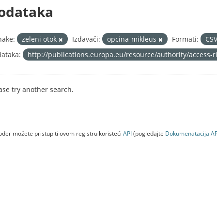
odataka
nake:
zeleni otok
Izdavači:
opcina-mikleus
Formati:
CS
ataka:
http://publications.europa.eu/resource/authority/access-
ase try another search.
đer možete pristupiti ovom registru koristeći
API
(pogledajte
Dokumenаtаcijа AP