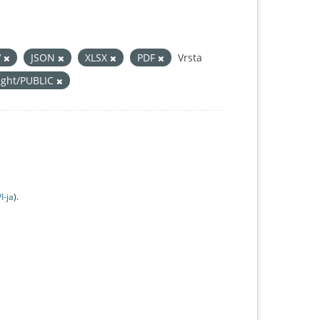
V
JSON
XLSX
PDF
Vrsta
right/PUBLIC
I-jа
).