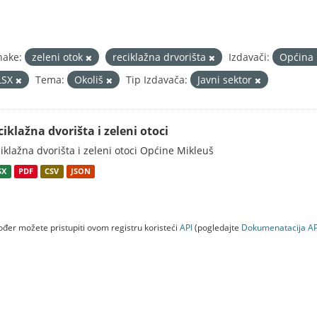
nake:
zeleni otok
reciklažna drvorišta
Izdavači:
Općina
LSX
Tema:
Okoliš
Tip Izdavača:
Javni sektor
ciklažna dvorišta i zeleni otoci
iklažna dvorišta i zeleni otoci Općine Mikleuš
SX
PDF
CSV
JSON
đer možete pristupiti ovom registru koristeći
API
(pogledajte
Dokumenаtаcijа AP