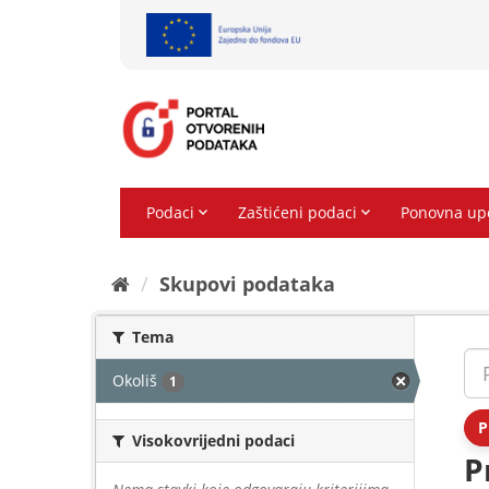
Preskoči
na
sadržaj
Skupovi podаtаkа
Tema
Okoliš
1
P
Visokovrijedni podaci
P