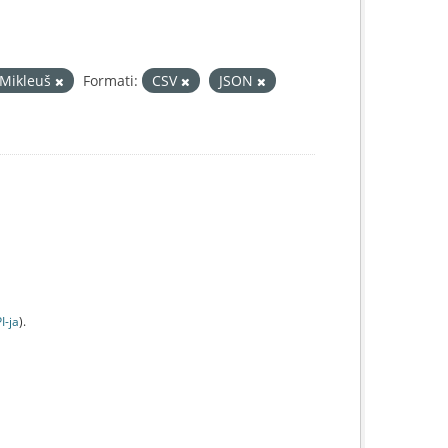
 Mikleuš
Formati:
CSV
JSON
I-jа
).