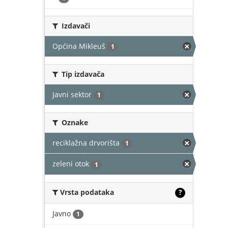
Izdavači
Općina Mikleuš
1
Tip izdavača
Javni sektor
1
Oznake
reciklažna drvorišta
1
zeleni otok
1
Vrsta podataka
?
Javno
1