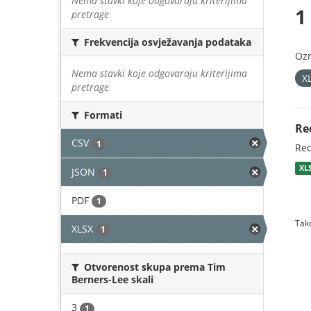
Nema stavki koje odgovaraju kriterijima
1
pretrage
Frekvencija osvježavanja podataka
Oz
Nema stavki koje odgovaraju kriterijima
X
pretrage
Formati
Re
CSV
1
Rec
XL
JSON
1
PDF
1
Tako
XLSX
1
Otvorenost skupa prema Tim
Berners-Lee skali
3
1