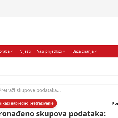
rikaži napredno pretraživanje
Po
ronađeno skupova podataka: