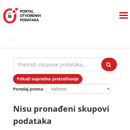
Preskoči
na
sadržaj
Skupovi podаtаkа
Prikaži napredno pretraživanje
Poredaj prema
Nisu pronađeni skupovi
podataka