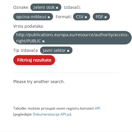
Oznake:
zeleni otok
Izdavači:
opcina-mikleus
Formati:
CSV
PDF
Vrsta podataka:
http://publications.europa.eu/resource/authority/access-
right/PUBLIC
Tip Izdavača:
Javni sektor
Filtriraj rezultate
Please try another search.
Također možete pristupiti ovom registru koristeći
API
(pogledajte
Dokumenаtаcijа API-jа
).