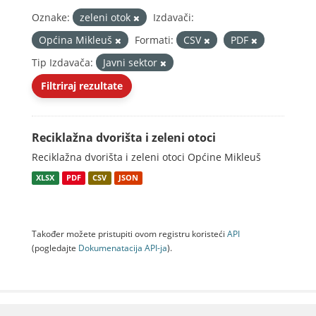
Oznake:
zeleni otok
Izdavači:
Općina Mikleuš
Formati:
CSV
PDF
Tip Izdavača:
Javni sektor
Filtriraj rezultate
Reciklažna dvorišta i zeleni otoci
Reciklažna dvorišta i zeleni otoci Općine Mikleuš
XLSX
PDF
CSV
JSON
Također možete pristupiti ovom registru koristeći
API
(pogledajte
Dokumenаtаcijа API-jа
).