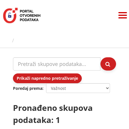
Preskoči
na
sadržaj
Skupovi podаtаkа
Prikaži napredno pretraživanje
Poredaj prema
Pronađeno skupova
podataka: 1