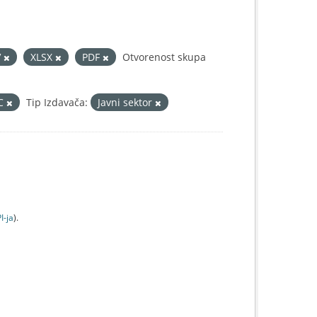
V
XLSX
PDF
Otvorenost skupa
IC
Tip Izdavača:
Javni sektor
I-jа
).