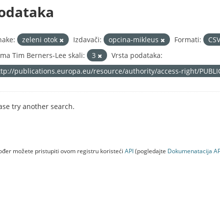
odataka
nake:
zeleni otok
Izdavači:
opcina-mikleus
Formati:
CS
ma Tim Berners-Lee skali:
3
Vrsta podataka:
ttp://publications.europa.eu/resource/authority/access-right/PUBL
ase try another search.
đer možete pristupiti ovom registru koristeći
API
(pogledajte
Dokumenаtаcijа AP