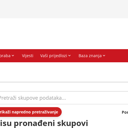
rikaži napredno pretraživanje
Po
isu pronađeni skupovi