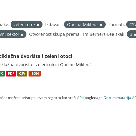
nake:
zeleni otok
Izdavači:
Općina Mikleuš
Formati:
CS
avni sektor
Otvorenost skupa prema Tim Berners-Lee skali:
3
ciklažna dvorišta i zeleni otoci
iklažna dvorišta i zeleni otoci Općine Mikleuš
SX
PDF
CSV
JSON
đer možete pristupiti ovom registru koristeći
API
(pogledajte
Dokumenаtаcijа AP