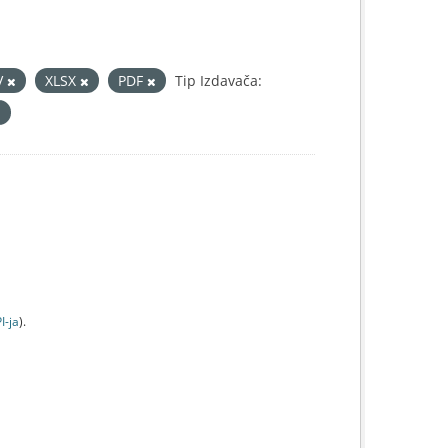
V
XLSX
PDF
Tip Izdavača:
I-jа
).