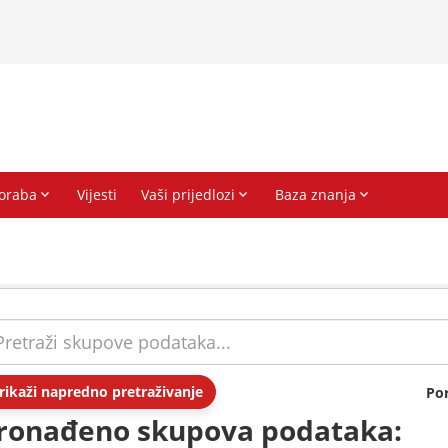
rikaži napredno pretraživanje
Po
ronađeno skupova podataka: