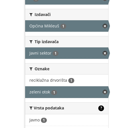
Izdavači
Općina Mikleuš
1
Tip izdavača
Javni sektor
1
Oznake
reciklažna drvorišta
1
zeleni otok
1
Vrsta podataka
?
Javno
1