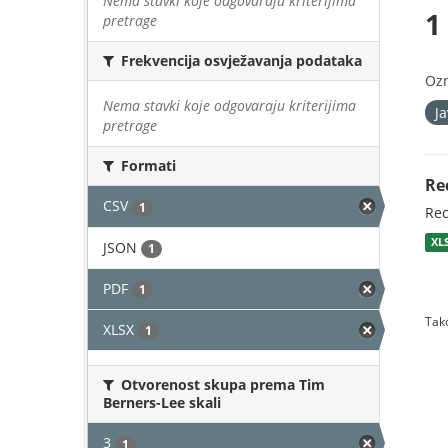
Nema stavki koje odgovaraju kriterijima
1
pretrage
Frekvencija osvježavanja podataka
Oz
Nema stavki koje odgovaraju kriterijima
J
pretrage
Formati
Re
CSV
1
Rec
XL
JSON
1
PDF
1
Tako
XLSX
1
Otvorenost skupa prema Tim
Berners-Lee skali
3
1