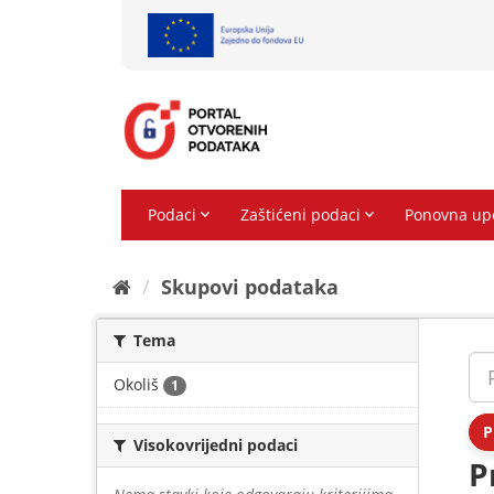
Preskoči
na
sadržaj
Skupovi podаtаkа
Tema
Okoliš
1
P
Visokovrijedni podaci
P