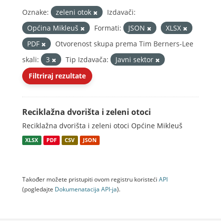
Oznake:
zeleni otok
Izdavači:
Općina Mikleuš
Formati:
JSON
XLSX
PDF
Otvorenost skupa prema Tim Berners-Lee
skali:
3
Tip Izdavača:
Javni sektor
Filtriraj rezultate
Reciklažna dvorišta i zeleni otoci
Reciklažna dvorišta i zeleni otoci Općine Mikleuš
XLSX
PDF
CSV
JSON
Također možete pristupiti ovom registru koristeći
API
(pogledajte
Dokumenаtаcijа API-jа
).