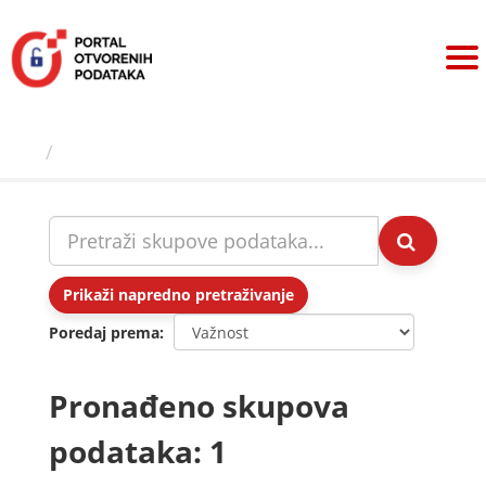
Preskoči
na
sadržaj
Skupovi podаtаkа
Prikaži napredno pretraživanje
Poredaj prema
Pronađeno skupova
podataka: 1