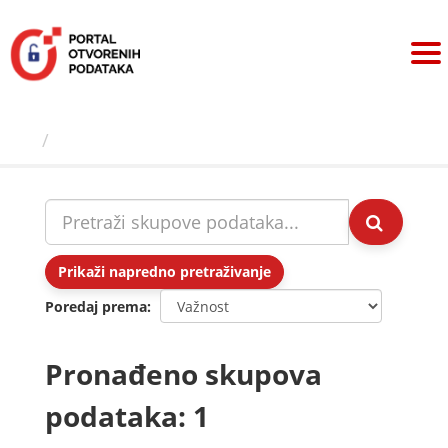
Preskoči
na
sadržaj
Skupovi podаtаkа
Prikaži napredno pretraživanje
Poredaj prema
Pronađeno skupova
podataka: 1