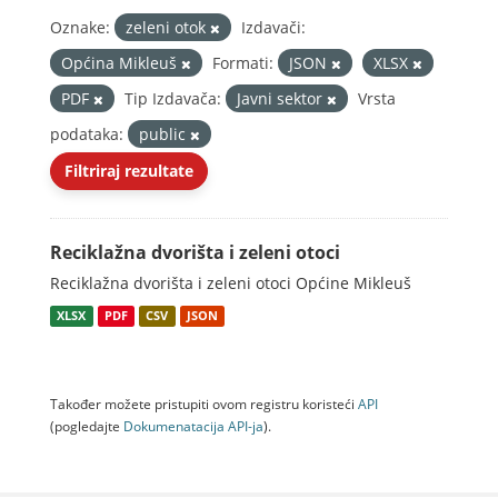
Oznake:
zeleni otok
Izdavači:
Općina Mikleuš
Formati:
JSON
XLSX
PDF
Tip Izdavača:
Javni sektor
Vrsta
podataka:
public
Filtriraj rezultate
Reciklažna dvorišta i zeleni otoci
Reciklažna dvorišta i zeleni otoci Općine Mikleuš
XLSX
PDF
CSV
JSON
Također možete pristupiti ovom registru koristeći
API
(pogledajte
Dokumenаtаcijа API-jа
).