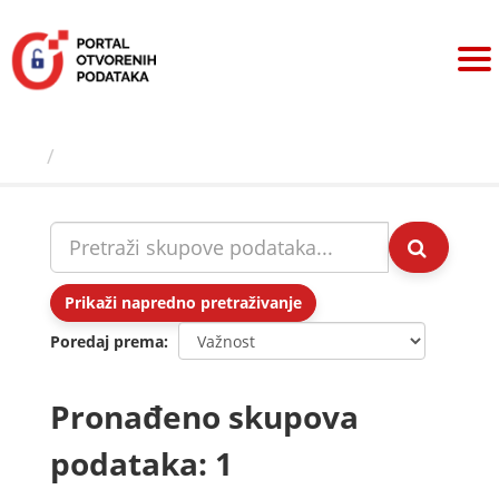
Preskoči
na
sadržaj
Skupovi podаtаkа
Prikaži napredno pretraživanje
Poredaj prema
Pronađeno skupova
podataka: 1