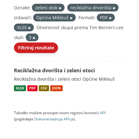
Oznake:
zeleni otok
reciklažna drvorišta
Izdavači:
Općina Mikleuš
Formati:
PDF
XLSX
Otvorenost skupa prema Tim Berners-Lee
skali:
3
Filtriraj rezultate
Reciklažna dvorišta i zeleni otoci
Reciklažna dvorišta i zeleni otoci Općine Mikleuš
XLSX
PDF
CSV
JSON
Također možete pristupiti ovom registru koristeći
API
(pogledajte
Dokumenаtаcijа API-jа
).